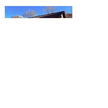
info@automobile-frieden.ch
Grabenstrasse 10a
3132 Riggisberg